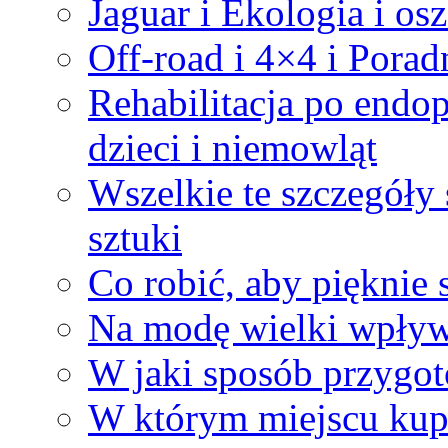
Jaguar i Ekologia i os
Off-road i 4×4 i Pora
Rehabilitacja po endop
dzieci i niemowląt
Wszelkie te szczegóły 
sztuki
Co robić, aby pięknie 
Na modę wielki wpływ
W jaki sposób przygot
W którym miejscu kup