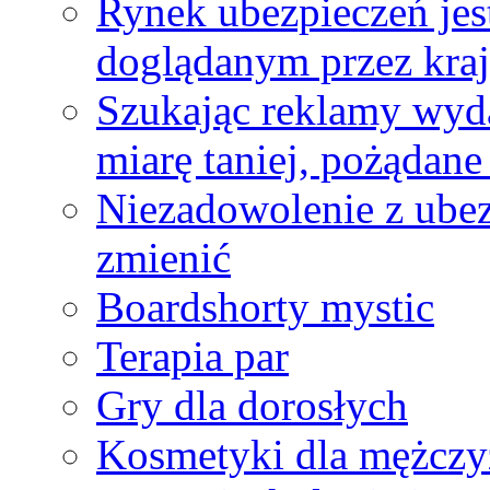
Rynek ubezpieczeń je
doglądanym przez kraj
Szukając reklamy wyda
miarę taniej, pożądane
Niezadowolenie z ubez
zmienić
Boardshorty mystic
Terapia par
Gry dla dorosłych
Kosmetyki dla mężczy